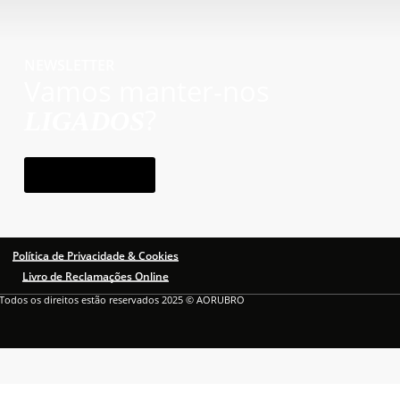
NEWSLETTER
Vamos manter-nos
?
LIGADOS
subscrever
Política de Privacidade & Cookies
Livro de Reclamações Online
Todos os direitos estão reservados 2025 © AORUBRO