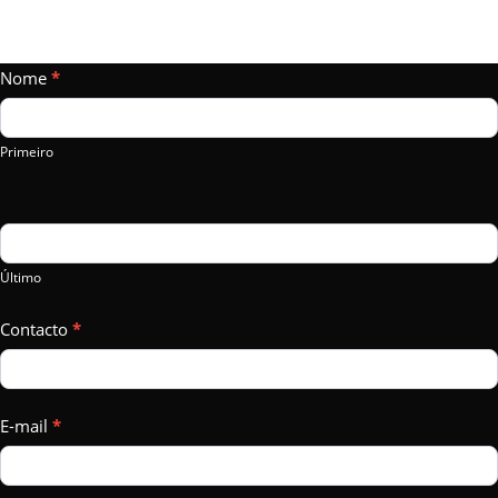
Vamos
Nome
If
*
Falar?
you
are
Primeiro
human,
leave
this
field
Último
blank.
Contacto
*
E-mail
*