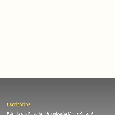
Foi uma saborosa experiência trabalhar com um
Escritórios
Estrada dos Salgados, Urbanização Monte Galé, nº