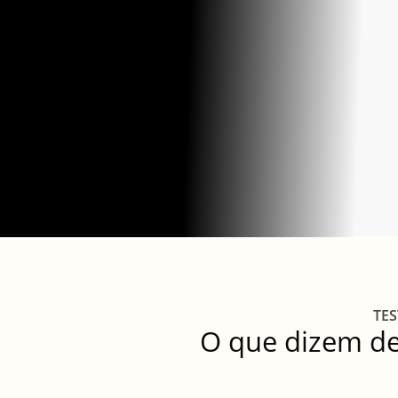
TE
O que dizem d