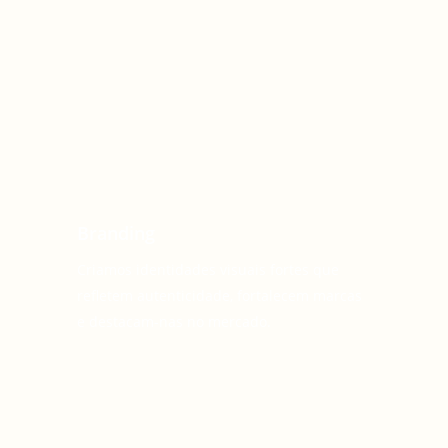
Branding
Criamos identidades visuais fortes que
refletem autenticidade, fortalecem marcas
e destacam-nas no mercado.