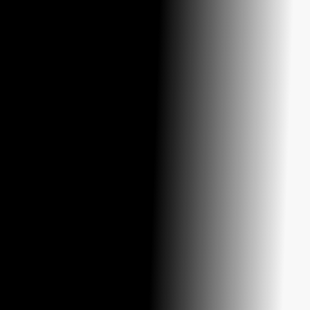
A
que queremos
MARCA
deixar no mundo.
O que nos distingue é a abordagem 360º.
Combinamos criatividade, estratégia e execução
“in house” para criar soluções à medida que ligam
a sua marca às pessoas certas, onde quer que
estejam.
SOBRE