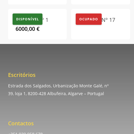
Empena Nº 1
Outdoor Nº 17
DISPONÍVEL
OCUPADO
6000,00
€
Escritórios
Estrada dos Salgados, Urbanização Monte Galé, nº
39, loja 1, 8200-428 Albufeira, Algarve – Portugal
Contactos