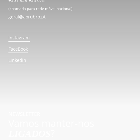
+351 939 958 678
(chamada para rede móvel nacional)
geral@aorubro.pt
Instagram
FaceBook
Linkedin
NEWSLETTER
Vamos manter-nos
?
LIGADOS