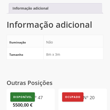
Informação adicional
Informação adicional
Não
Iluminação
8m x 3m
Tamanho
Outras Posições
Outdoor Nº 47
Outdoor Nº 20
DISPONÍVEL
OCUPADO
5500,00
€