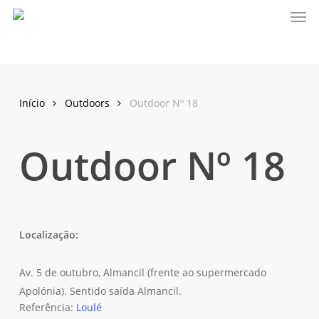
Men
Skip
to
main
content
Início
Outdoors
Outdoor Nº 18
Outdoor Nº 18
Localização:
Av. 5 de outubro, Almancil (frente ao supermercado
Apolónia). Sentido saída Almancil.
Referência:
Loulé