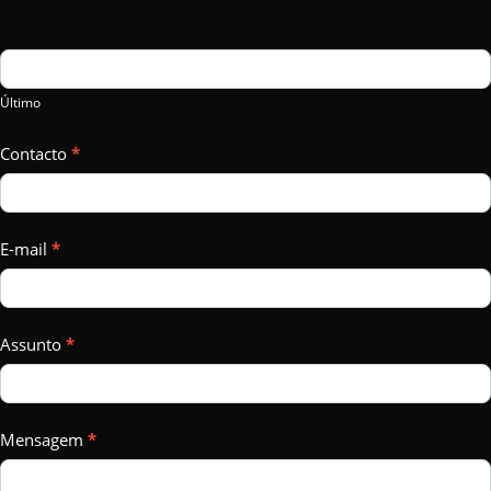
leave
this
field
Último
blank.
Contacto
*
E-mail
*
Assunto
*
Mensagem
*