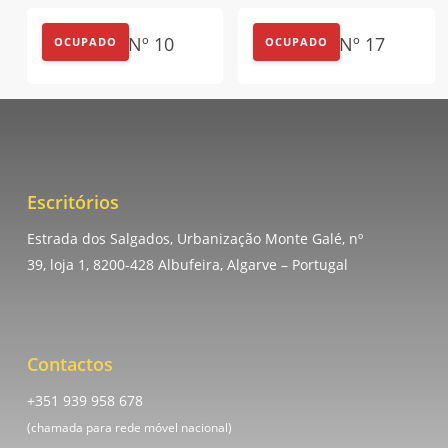
Outdoor Nº 10
Outdoor Nº 17
OCUPADO
OCUPADO
Escritórios
Estrada dos Salgados, Urbanização Monte Galé, nº
39, loja 1, 8200-428 Albufeira, Algarve – Portugal
Contactos
+351 939 958 678
(chamada para rede móvel nacional)