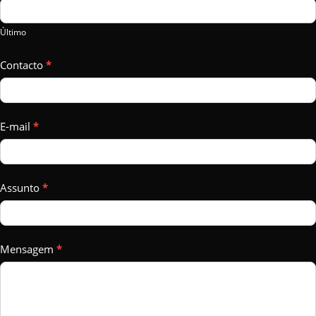
field
Último
blank.
Contacto
*
E-mail
*
Assunto
*
Mensagem
*