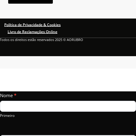
Política de Privacidade & Cookies
Livro de Reclamações Online
Todos os direitos estão reservados 2025 © AORUBRO
Vamos
Nome
If
*
Falar?
you
are
Primeiro
human,
leave
this