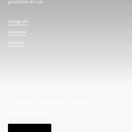
geral@aorubro.pt
Instagram
FaceBook
Linkedin
NEWSLETTER
Vamos manter-nos
?
LIGADOS
subscrever