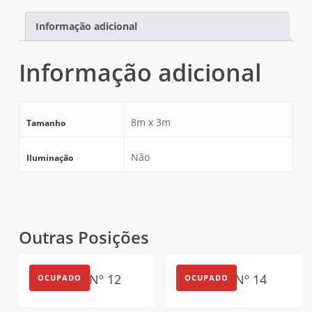
Informação adicional
Informação adicional
8m x 3m
Tamanho
Não
Iluminação
Outras Posições
Outdoor Nº 12
Empena Nº 14
OCUPADO
OCUPADO