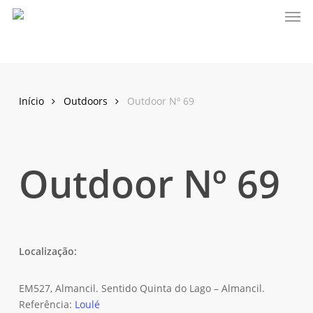
Men
Skip
to
main
content
Início
Outdoors
Outdoor Nº 69
Outdoor Nº 69
Localização:
EM527, Almancil. Sentido Quinta do Lago – Almancil.
Referência:
Loulé