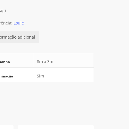
sq.)
rência:
Loulé
formação adicional
8m x 3m
manho
Sim
minação