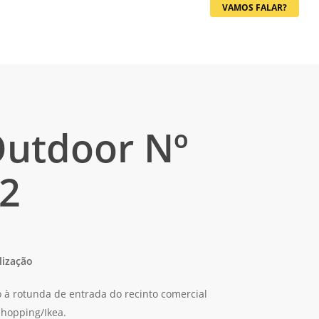
VAMOS FALAR?
utdoor Nº
2
lização
o à rotunda de entrada do recinto comercial
hopping/Ikea.