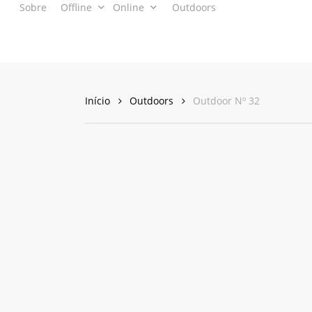
Sobre
Offline
Online
Outdoors
Skip
to
main
content
Início
Outdoors
Outdoor Nº 32