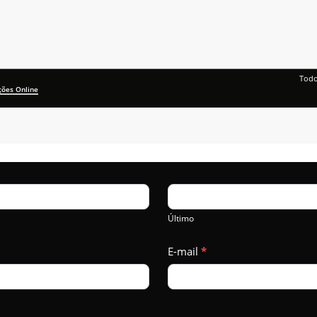
Todo
ções Online
Último
E-mail
*