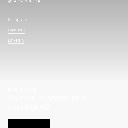
geral@aorubro.pt
Instagram
FaceBook
Linkedin
NEWSLETTER
Vamos manter-nos
?
LIGADOS
subscrever