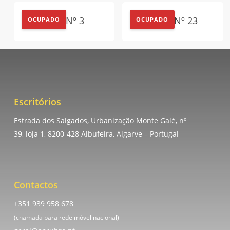
Outdoor Nº 3
Outdoor Nº 23
OCUPADO
OCUPADO
Escritórios
Estrada dos Salgados, Urbanização Monte Galé, nº
39, loja 1, 8200-428 Albufeira, Algarve – Portugal
Contactos
+351 939 958 678
(chamada para rede móvel nacional)