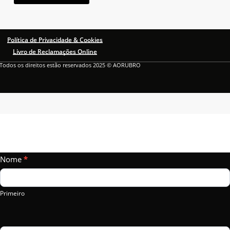
Política de Privacidade & Cookies
Livro de Reclamações Online
Todos os direitos estão reservados 2025 © AORUBRO
Vamos
Nome
If
*
Falar?
you
are
Primeiro
human,
leave
this