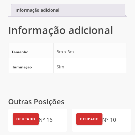
Informação adicional
Informação adicional
8m x 3m
Tamanho
Sim
Iluminação
Outras Posições
Outdoor Nº 16
Outdoor Nº 10
OCUPADO
OCUPADO