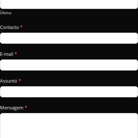
field
Último
blank.
Contacto
*
E-mail
*
Assunto
*
Mensagem
*