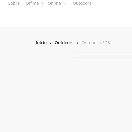
Sobre
Offline
Online
Outdoors
Skip
to
main
content
Início
Outdoors
Outdoor Nº 23