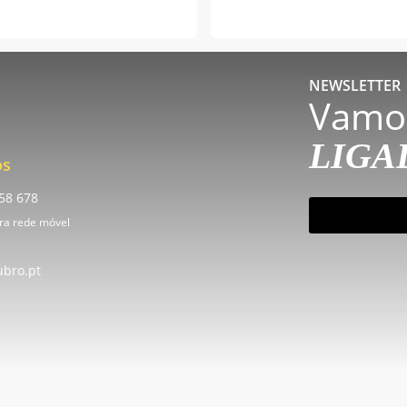
NEWSLETTER
Vamo
LIGA
os
58 678
subscrever
ra rede móvel
ubro.pt