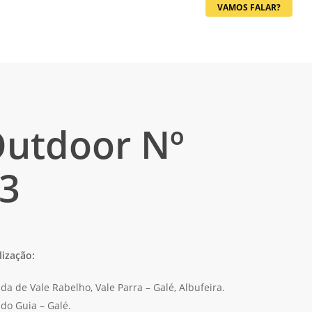
VAMOS FALAR?
utdoor Nº
3
lização:
da de Vale Rabelho, Vale Parra – Galé, Albufeira.
ido Guia – Galé.