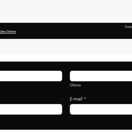
Todo
ções Online
Último
E-mail
*