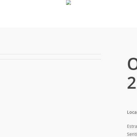
O
2
Loca
Estra
Sent