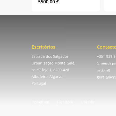
5500,00
€
Escritórios
Contact
Estrada dos Salgados,
+351 939 9
Urbanização Monte Galé,
(chamada pa
nº 39, loja 1, 8200-428
nacional)
Albufeira, Algarve –
geral@aor
Portugal
Instagram
FaceBook
Linkedin