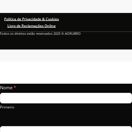
Política de Privacidade & Cookies
Livro de Reclamações Online
Todos os direitos estão reservados 2025 © AORUBRO
Vamos
Nome
If
*
Falar?
you
are
Primeiro
human,
leave
this