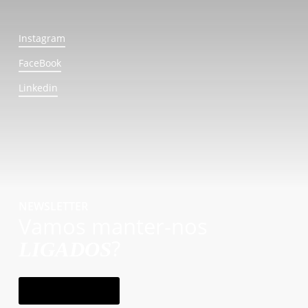
Instagram
FaceBook
Linkedin
NEWSLETTER
Vamos manter-nos
?
LIGADOS
subscrever