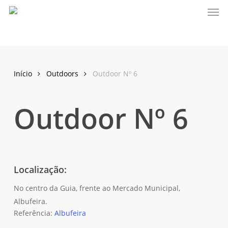
Men
Skip
to
main
content
Início
Outdoors
Outdoor Nº 6
Outdoor Nº 6
Localização:
No centro da Guia, frente ao Mercado Municipal,
Albufeira.
Referência:
Albufeira