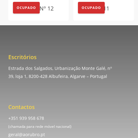
Outdoor Nº 12
Lona Nº 11
OCUPADO
OCUPADO
Escritórios
Estrada dos Salgados, Urbanização Monte Galé, nº
39, loja 1, 8200-428 Albufeira, Algarve – Portugal
Contactos
+351 939 958 678
(chamada para rede móvel nacional)
geral@aorubro.pt