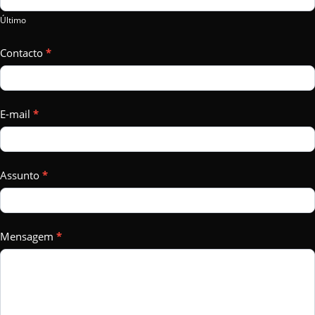
field
Último
blank.
Contacto
*
E-mail
*
Assunto
*
Mensagem
*