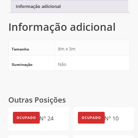
Informação adicional
Informação adicional
8m x 3m
Tamanho
Não
Iluminação
Outras Posições
Outdoor Nº 24
Outdoor Nº 10
OCUPADO
OCUPADO