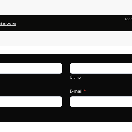
Todo
ções Online
Último
E-mail
*