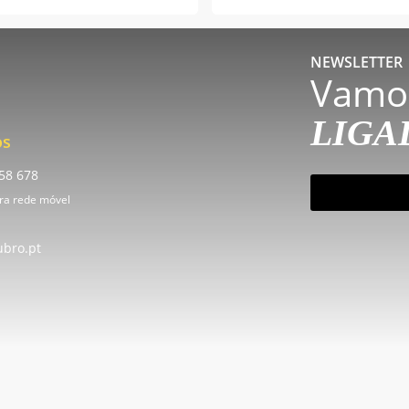
NEWSLETTER
Vamo
LIGA
os
58 678
subscrever
ra rede móvel
ubro.pt