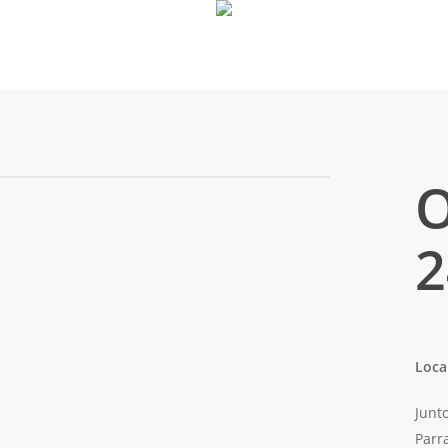
O
2
Loca
Junt
Parra