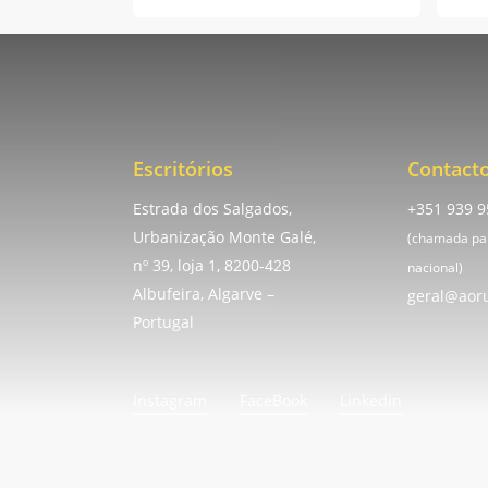
Escritórios
Contact
Estrada dos Salgados,
+351 939 9
Urbanização Monte Galé,
(chamada pa
nº 39, loja 1, 8200-428
nacional)
Albufeira, Algarve –
geral@aor
Portugal
Instagram
FaceBook
Linkedin