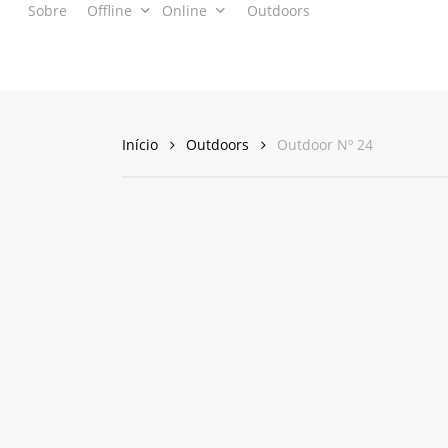
Sobre
Offline
Online
Outdoors
Skip
to
main
content
Início
Outdoors
Outdoor Nº 24