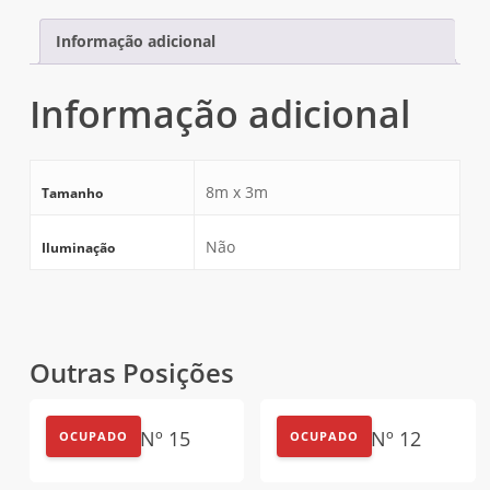
Informação adicional
Informação adicional
8m x 3m
Tamanho
Não
Iluminação
Outras Posições
Outdoor Nº 15
Outdoor Nº 12
OCUPADO
OCUPADO