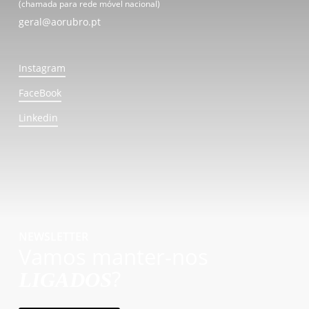
(chamada para rede móvel nacional)
geral@aorubro.pt
Instagram
FaceBook
Linkedin
NEWSLETTER
Vamos manter-nos
?
LIGADOS