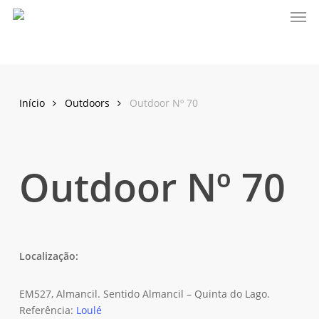
Men
Skip
to
main
content
Início
Outdoors
Outdoor Nº 70
Outdoor Nº 70
Localização:
EM527, Almancil. Sentido Almancil – Quinta do Lago.
Referência:
Loulé