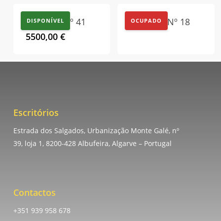
Outdoor Nº 41
Outdoor Nº 18
DISPONÍVEL
OCUPADO
5500,00
€
Escritórios
Estrada dos Salgados, Urbanização Monte Galé, nº
39, loja 1, 8200-428 Albufeira, Algarve – Portugal
Contactos
+351 939 958 678