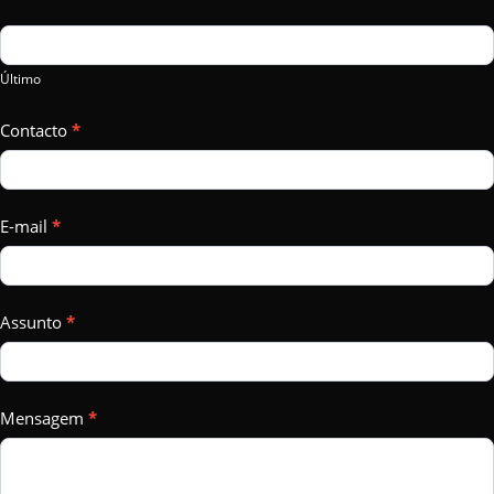
this
field
Último
blank.
Contacto
*
E-mail
*
Assunto
*
Mensagem
*